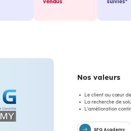
vendus
suivies*
Nos valeurs
Le client au cœur de
La recherche de solu
L'amélioration conti
SFG Academy