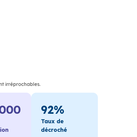
nt irréprochables.
 000
92%
Taux de
tion
décroché