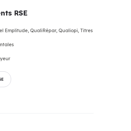
nts RSE
 Emplitude, QualiRépar, Qualiopi, Titres
ntales
yeur
SE